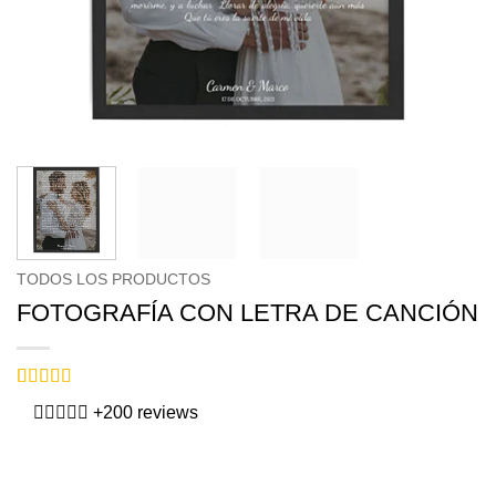
TODOS LOS PRODUCTOS
FOTOGRAFÍA CON LETRA DE CANCIÓN
Valorado
1
+200 reviews
con
5
de 5
en base a
valoración
de un cliente