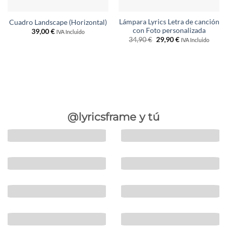
Lámpara Lyrics Letra de canción
Cuadro Landscape (Horizontal)
con Foto personalizada
39,00
€
IVA Incluido
El
El
34,90
€
29,90
€
IVA Incluido
precio
precio
original
actual
era:
es:
34,90 €.
29,90 €.
@lyricsframe y tú