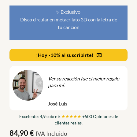
✨ Exclusivo:
Disco circular en metacrilato 3D con la letra de
tu canción
¡Hoy -10% al suscribirte!
Ver su reacción fue el mejor regalo
para mí.
José Luis
Excelente: 4,9 sobre 5
★★★★★
+500 Opiniones de
clientes reales.
84,90
€
IVA Incluido