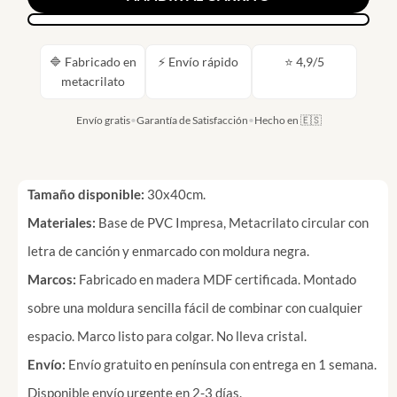
🔷 Fabricado en
⚡ Envío rápido
⭐ 4,9/5
metacrilato
Envío gratis
•
Garantía de Satisfacción
•
Hecho en 🇪🇸
Tamaño disponible:
30x40cm.
Materiales:
Base de PVC Impresa, Metacrilato circular con
letra de canción y enmarcado con moldura negra.
Marcos:
Fabricado en madera MDF certificada. Montado
sobre una moldura sencilla fácil de combinar con cualquier
espacio. Marco listo para colgar. No lleva cristal.
Envío:
Envío gratuito en península con entrega en 1 semana.
Disponible envío urgente en 2-3 días.